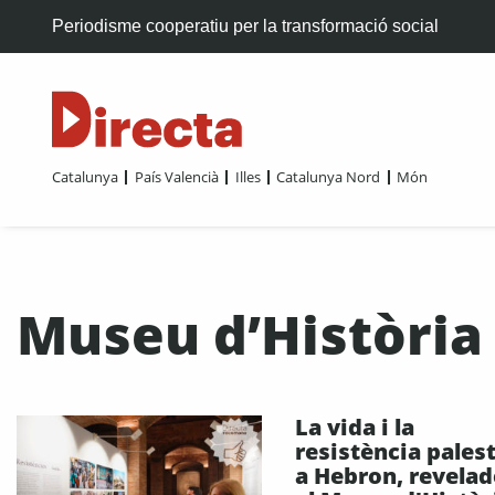
Periodisme cooperatiu per la transformació social
Catalunya
País Valencià
Illes
Catalunya Nord
Món
Museu d’Història
La vida i la
resistència pales
a Hebron, revelad