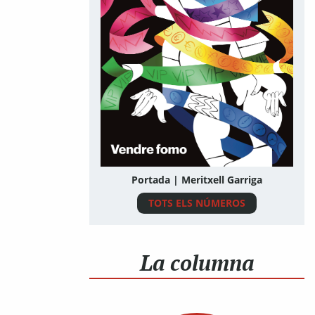
Portada | Meritxell Garriga
TOTS ELS NÚMEROS
La columna