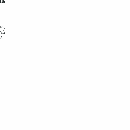
ia
ro,
País
ió
a