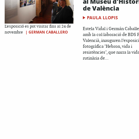
al Museu d'Històr
de València
PAULA LLOPIS
L'exposició es pot visitar fins al 24 de
Estela Vidal i Germán Caballe
|
GERMAN CABALLERO
novembre
amb la col·laboració de BDS 
Valencià, inauguren l’exposic
fotogràfica "Hebron, vida i
resistències", que narra la vid
rutinària de...