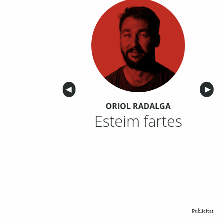
Anterior
◀︎
Sigu
▶︎
ORIOL RADALGA
Esteim fartes
Publicitat