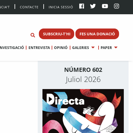
CIA’T
CONTACTE
INICIA SESSIÓ
SUBSCRIU-T'HI
FES UNA DONACIÓ
INVESTIGACIÓ
ENTREVISTA
OPINIÓ
GALERIES
PAPER
NÚMERO 602
Juliol 2026