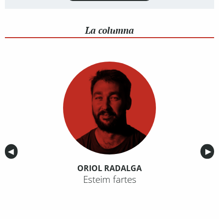
La columna
Anterior
◀︎
Sig
▶︎
ORIOL RADALGA
Esteim fartes