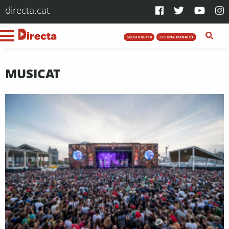
directa.cat
SUBSCRIU-T'HI
FES UNA DONACIÓ
MUSICAT