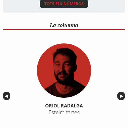
TOTS ELS NÚMEROS
La columna
Anterior
◀︎
Sig
▶︎
ORIOL RADALGA
Esteim fartes