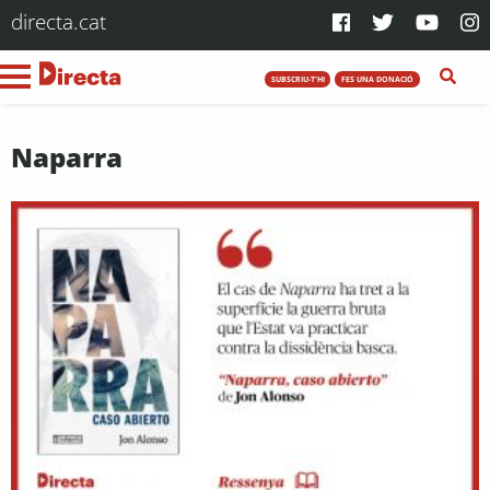
directa.cat
SUBSCRIU-T'HI
FES UNA DONACIÓ
Naparra