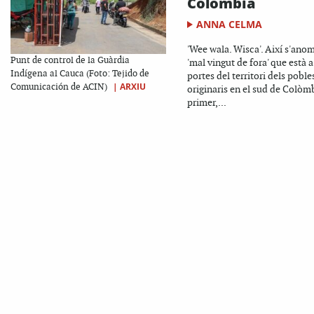
Colòmbia
ANNA CELMA
'Wee wala. Wisca'. Així s'ano
Punt de control de la Guàrdia
'mal vingut de fora' que està a
Indígena al Cauca (Foto: Tejido de
portes del territori dels poble
|
ARXIU
Comunicación de ACIN)
originaris en el sud de Colòmb
primer,...