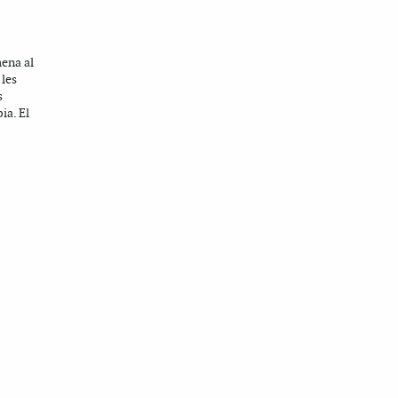
mena al
 les
s
ia. El