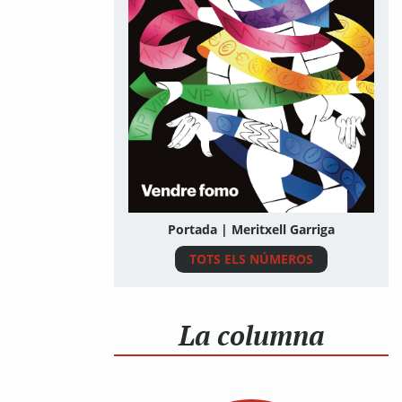
Portada | Meritxell Garriga
TOTS ELS NÚMEROS
La columna