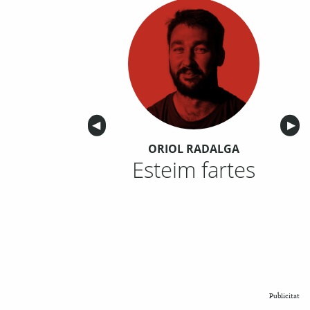
Anterior
◀︎
Sigu
▶︎
ORIOL RADALGA
Esteim fartes
Publicitat