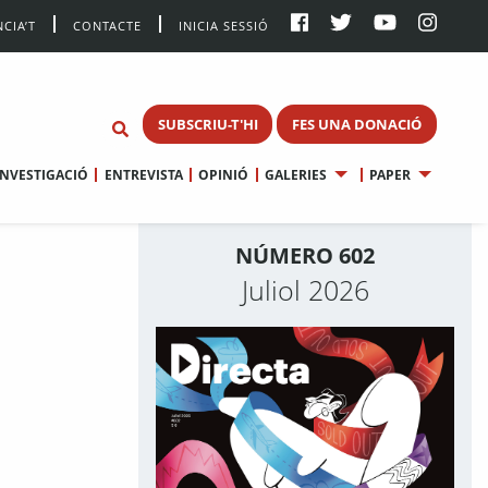
CIA’T
CONTACTE
INICIA SESSIÓ
SUBSCRIU-T'HI
FES UNA DONACIÓ
INVESTIGACIÓ
ENTREVISTA
OPINIÓ
GALERIES
PAPER
NÚMERO 602
Juliol 2026