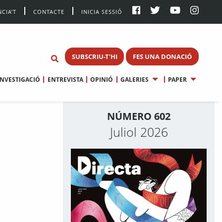
CIA’T
CONTACTE
INICIA SESSIÓ
SUBSCRIU-T'HI
FES UNA DONACIÓ
INVESTIGACIÓ
ENTREVISTA
OPINIÓ
GALERIES
PAPER
NÚMERO 602
Juliol 2026