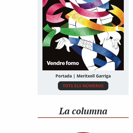
Portada | Meritxell Garriga
TOTS ELS NÚMEROS
La columna