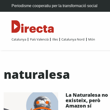
Periodisme cooperatiu per la transformació social
Catalunya
País Valencià
Illes
Catalunya Nord
Món
naturalesa
La Naturalesa no
existeix, però
Amazon sí