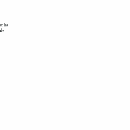
ue ha
 de