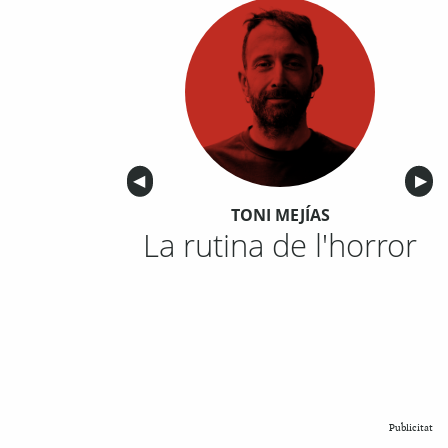
Anterior
◀︎
Sigu
▶︎
TONI MEJÍAS
La rutina de l'horror
Publicitat