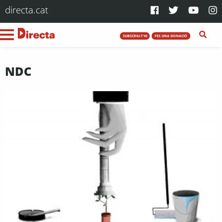
directa.cat
SUBSCRIU-T'HI
FES UNA DONACIÓ
NDC