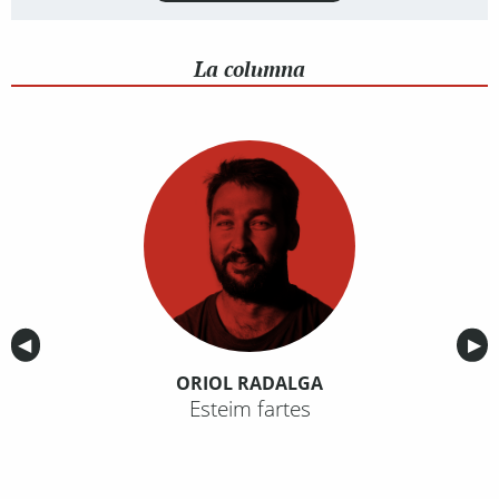
La columna
Anterior
◀︎
Sig
▶︎
ORIOL RADALGA
Esteim fartes