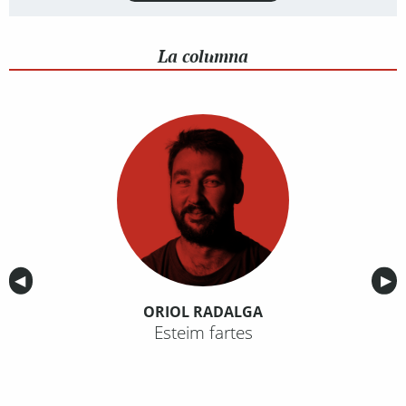
La columna
Anterior
◀︎
Sig
▶︎
ORIOL RADALGA
Esteim fartes