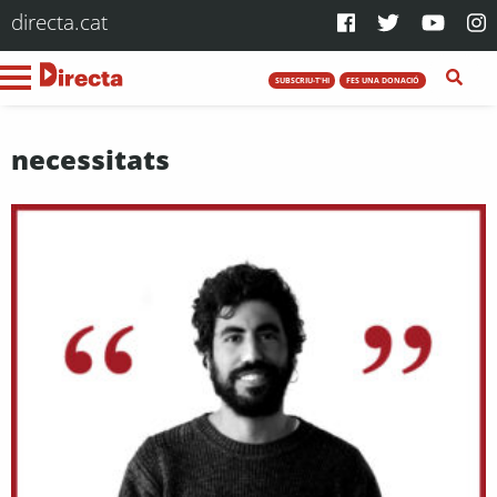
directa.cat
SUBSCRIU-T'HI
FES UNA DONACIÓ
necessitats