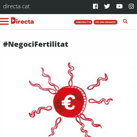
directa.cat
SUBSCRIU-T'HI
FES UNA DONACIÓ
#NegociFertilitat