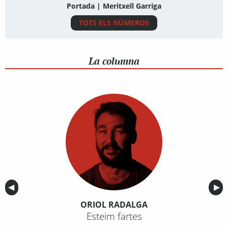
Portada | Meritxell Garriga
TOTS ELS NÚMEROS
La columna
Anterior
◀︎
Sig
▶︎
ORIOL RADALGA
Esteim fartes