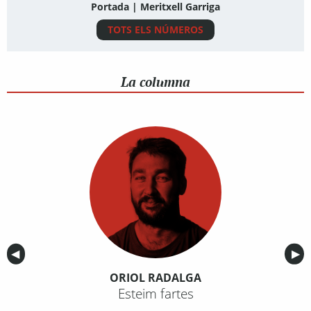
Portada | Meritxell Garriga
TOTS ELS NÚMEROS
La columna
Anterior
◀︎
Sig
▶︎
ORIOL RADALGA
Esteim fartes