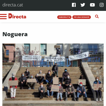
directa.cat
SUBSCRIU-T'HI
FES UNA DONACIÓ
Noguera