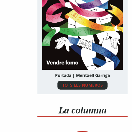
Portada | Meritxell Garriga
TOTS ELS NÚMEROS
La columna