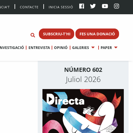
CIA’T
CONTACTE
INICIA SESSIÓ
SUBSCRIU-T'HI
FES UNA DONACIÓ
INVESTIGACIÓ
ENTREVISTA
OPINIÓ
GALERIES
PAPER
NÚMERO 602
Juliol 2026