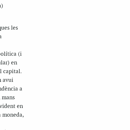
a)
ques les
a
olítica (i
ular) en
 capital.
n avui
ndència a
n mans
vident en
 a moneda,