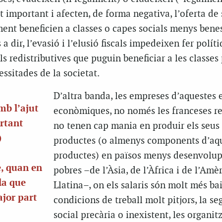
important i afecten, de forma negativa, l’oferta de 
ent beneficien a classes o capes socials menys benes
a dir, l’evasió i l’elusió fiscals impedeixen fer polít
s redistributives que puguin beneficiar a les classes
essitades de la societat.
D’altra banda, les empreses d’aquestes e
mb l’ajut
econòmiques, no només les franceses re
rtant
no tenen cap mania en produir els seus
)
productes (o almenys components d’aq
productes) en països menys desenvolup
e
, quan en
pobres –de l’Àsia, de l’Àfrica i de l’Amè
 la que
Llatina–, on els salaris són molt més bai
ajor part
condicions de treball molt pitjors, la se
social precària o inexistent, les organit