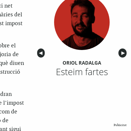
i net
nàries del
st impost
obre el
Anterior
◀︎
Sigu
▶︎
joria de
ORIOL RADALGA
rquè diuen
Esteim fartes
nstrucció
odran
e l’impost
 com de
o de
Publicitat
ant sigui