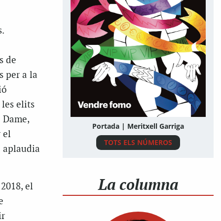
.
s de
 per a la
ió
les elits
e
Dame
,
Portada | Meritxell Garriga
 el
TOTS ELS NÚMEROS
o aplaudia
La columna
2018, el
e
ir