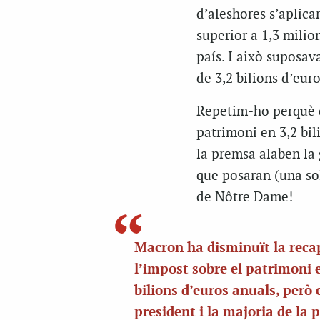
d’aleshores s’aplica
superior a 1,3 milio
país. I això suposav
de 3,2 bilions d’euro
Repetim-ho perquè qu
patrimoni en 3,2 bil
la premsa alaben la 
que posaran (una sol
de
Nôtre
Dame
!
Macron ha disminuït la reca
l’impost sobre el patrimoni 
bilions d’euros anuals, però 
president i la majoria de la