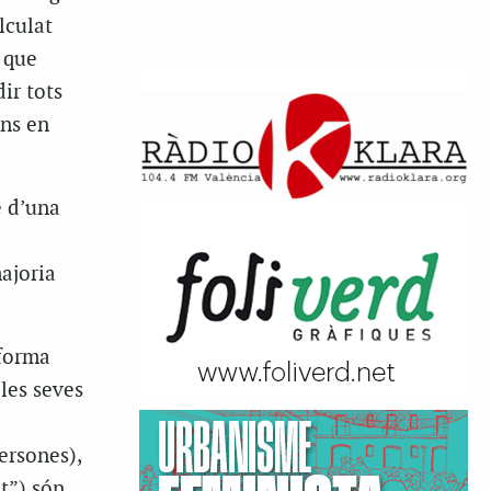
lculat
 que
dir tots
ons en
e d’una
majoria
 forma
les seves
ersones),
t”) són