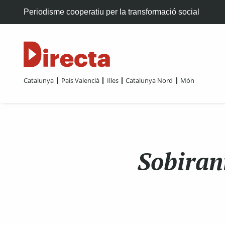
Periodisme cooperatiu per la transformació social
Catalunya
País Valencià
Illes
Catalunya Nord
Món
Sobiran