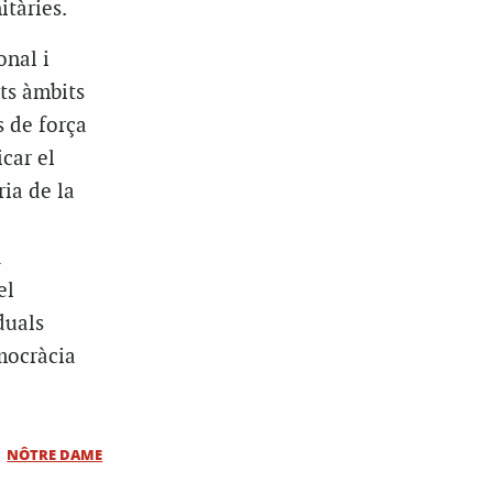
itàries.
onal i
nts àmbits
s de força
icar el
ria de la
a
el
duals
emocràcia
NÔTRE DAME