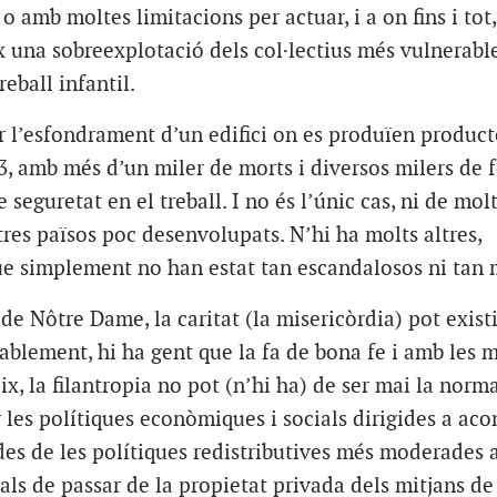
o amb moltes limitacions per actuar, i a on fins i tot,
 una sobreexplotació dels col·lectius més vulnerable
eball infantil.
 l’esfondrament d’un edifici on es produïen producte
, amb més d’un miler de morts i diversos milers de fe
eguretat en el treball. I no és l’únic cas, ni de molt
ltres països poc desenvolupats. N’hi ha molts altres,
e simplement no han estat tan escandalosos ni tan 
s de
Nôtre
Dame
, la caritat (la misericòrdia) pot exist
bablement, hi ha gent que la fa de bona fe i amb les m
x, la filantropia no pot (n’hi ha) de ser mai la norm
r les polítiques econòmiques i socials dirigides a aco
 des de les polítiques redistributives més moderades a
als de passar de la propietat privada dels mitjans de