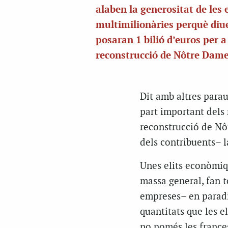
alaben la generositat de les e
multimilionàries perquè diu
posaran 1 bilió d’euros per a
reconstrucció de
Nôtre
Dam
Dit amb altres parau
part important dels 
reconstrucció de
Nô
dels contribuents– l
Unes elits econòmiq
massa general, fan t
empreses– en paradis
quantitats que les 
no només les france