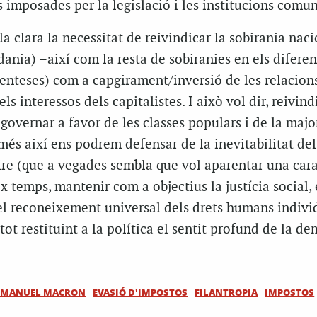
s imposades per la legislació i les institucions comun
a clara la necessitat de reivindicar la sobirania naci
dania) –així com la resta de sobiranies en els difere
(enteses) com a capgirament/inversió de les relacion
ls interessos dels capitalistes. I això vol dir, reivind
 governar a favor de les classes populars i de la majo
és així ens podrem defensar de la inevitabilitat del
ire (que a vegades sembla que vol aparentar una car
x temps, mantenir com a objectius la justícia social, 
 el reconeixement universal dels drets humans indivi
, tot restituint a la política el sentit profund de la d
MANUEL MACRON
EVASIÓ D'IMPOSTOS
FILANTROPIA
IMPOSTOS