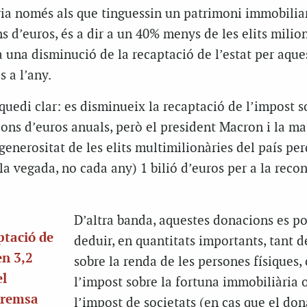
ria només als que tinguessin un patrimoni immobiliar
ns d’euros, és a dir a un 40% menys de les elits milio
a una disminució de la recaptació de l’estat per aque
s a l’any.
edi clar: es disminueix la recaptació de l’impost s
ions d’euros anuals, però el president
Macron
i la ma
generositat de les elits multimilionàries del país pe
a vegada, no cada any) 1 bilió d’euros per a la reco
D’altra banda, aquestes donacions es p
ptació de
deduir, en quantitats importants, tant d
en 3,2
sobre la renda de les persones físiques,
el
l’impost sobre la fortuna immobiliària 
 premsa
l’impost de societats (en cas que el don