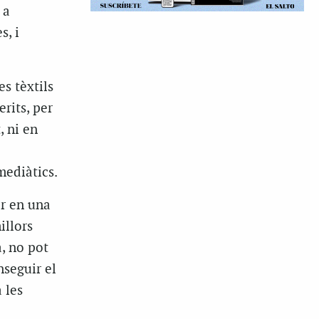
 a
s, i
s tèxtils
rits, per
, ni en
mediàtics.
ir en una
illors
a, no pot
nseguir el
 les