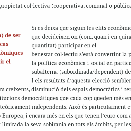
propietat col·lectiva (cooperativa, comunal o públic
Si es deixa que siguin les elits econòmi
a) de ser
que decideixen on (com, quan i en quin
 cas
quantitat) participar en el
onòmiques
benestar col·lectiu s’està convertint la p
ir el
la política econòmica i social en partic
subalterna (subordinada/dependent) del
I els resultats d’aquesta elecció semble
ts creixents, disminució dels espais democràtics i te
nstitucions democràtiques que cada cop queden més e
 teòricament independents. Això és particularment e
ó Europea, i encara més en els que tenen l’euro com
limitada la seva sobirania en tots els àmbits, per les