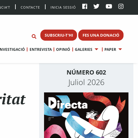
CIA’T
CONTACTE
INICIA SESSIÓ
SUBSCRIU-T'HI
FES UNA DONACIÓ
INVESTIGACIÓ
ENTREVISTA
OPINIÓ
GALERIES
PAPER
NÚMERO 602
Juliol 2026
itat