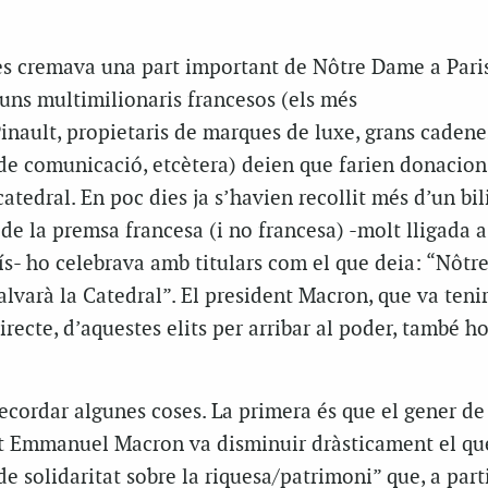
t es cremava una part important de
Nôtre
Dame
a Paris
ns multimilionaris francesos (els més
inault
, propietaris de marques de luxe, grans cadene
 de comunicació, etcètera) deien que farien donacions
atedral. En poc dies ja s’havien recollit més d’un bil
 de la premsa francesa (i no francesa) -molt lligada a 
s- ho celebrava amb titulars com el que deia: “
Nôtr
salvarà la Catedral”. El president
Macron
, que va tenir
irecte, d’aquestes elits per arribar al poder, també h
ecordar algunes coses. La primera és que el gener de 
nt Emmanuel
Macron
va disminuir dràsticament el qu
 solidaritat sobre la riquesa/patrimoni” que, a part