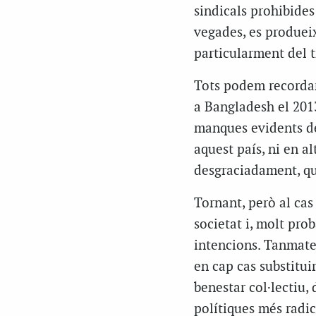
sindicals prohibides 
vegades, es produeix
particularment del tr
Tots podem recordar
a
Bangladesh
el 2013
manques evidents de s
aquest país, ni en a
desgraciadament, qu
Tornant, però al ca
societat i, molt pro
intencions. Tanmatei
en cap cas substitui
benestar col·lectiu,
polítiques més radic