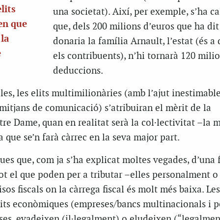
lits
una societat). Així, per exemple, s’ha ca
en que
que, dels 200 milions d’euros que ha dit
 la
donaria la família
Arnault
, l’estat (és a 
e
els contribuents), n’hi tornarà 120 mili
deduccions.
les, les elits multimilionàries (amb l’ajut inestimabl
mitjans de comunicació) s’atribuiran el mèrit de la
tre
Dame
, quan en realitat serà la col·lectivitat –la 
a que se’n farà càrrec en la seva major part.
ues que, com ja s’ha explicat moltes vegades, d’una
ot el que poden per a tributar –elles personalment o 
os fiscals on la càrrega fiscal és molt més baixa. Les
elits econòmiques (empreses/bancs multinacionals i p
ses, evadeixen (il·legalment) o eludeixen (“legalmen