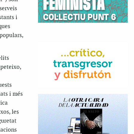
serveis
tants i
iques
 populars,
lits
peteixo,
uests
ats i més
rica
xos, les
guretat
zacions