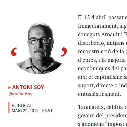
El 15 d’abril passa
Immediatament, algu
coneguts
Arnault
i
P
distribució, mitjans
reconstrucció de la c
d’euros, i la majoria
econòmiques del paí
així el capitalisme 
suport, directe o ind
ANTONI SOY
entusiàsticament.
antonisoy
PUBLICAT:
Tanmateix, caldria r
MAIG 22, 2019 - 08:51
govern del preside
s’anomena “impost de