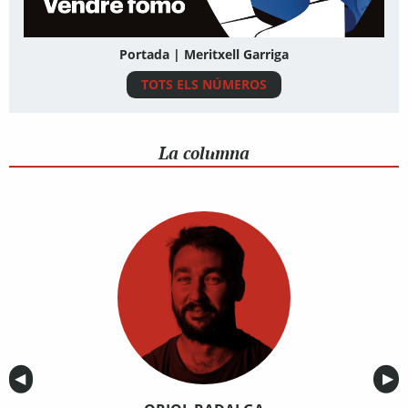
Portada | Meritxell Garriga
TOTS ELS NÚMEROS
La columna
Anterior
◀︎
Sig
▶︎