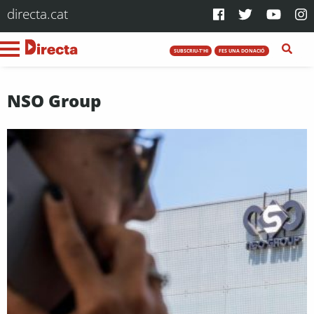
directa.cat
SUBSCRIU-T'HI
FES UNA DONACIÓ
NSO Group