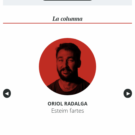
La columna
Anterior
◀︎
Sig
▶︎
ORIOL RADALGA
Esteim fartes