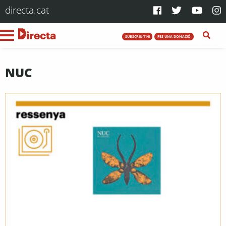
directa.cat
SUBSCRIU-T'HI
FES UNA DONACIÓ
NUC