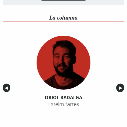
La columna
Anterior
◀︎
Sig
▶︎
ORIOL RADALGA
Esteim fartes