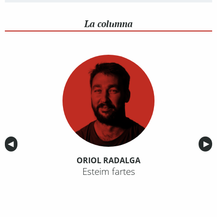
La columna
Anterior
◀︎
Sig
▶︎
ORIOL RADALGA
Esteim fartes