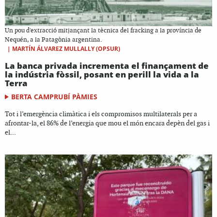
Un pou d'extracció mitjançant la tècnica del fracking a la província de
Nequén, a la Patagònia argentina.
|
MARTÍN ÁLVAREZ MULLALLY (OPSUR)
La banca privada incrementa el finançament de
la indústria fòssil, posant en perill la vida a la
Terra
BERTA CAMPRUBÍ PÀMIES
Tot i l’emergència climàtica i els compromisos multilaterals per a
afrontar-la, el 86% de l’energia que mou el món encara depèn del gas i
el...