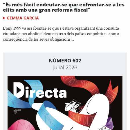
"És més fàcil endeutar-se que enfrontar-se a les
elits amb una gran reforma fiscal"
GEMMA GARCIA
L’any 1999 va assabentar-se que s’estava organitzant una consulta
ciutadana per abolir el deute extern dels països empobrits –com a
conseqüència de les seves obligacions...
NÚMERO 602
Juliol 2026