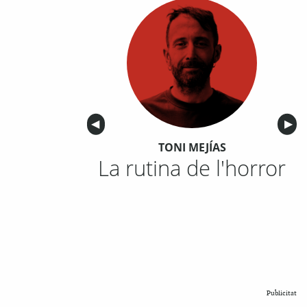
Anterior
◀︎
Sigu
▶︎
TONI MEJÍAS
La rutina de l'horror
Publicitat