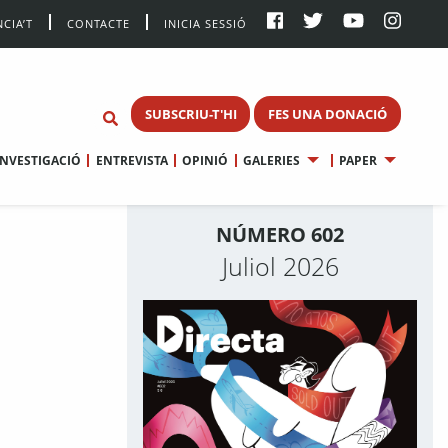
CIA’T
CONTACTE
INICIA SESSIÓ
SUBSCRIU-T'HI
FES UNA DONACIÓ
INVESTIGACIÓ
ENTREVISTA
OPINIÓ
GALERIES
PAPER
NÚMERO 602
Juliol 2026