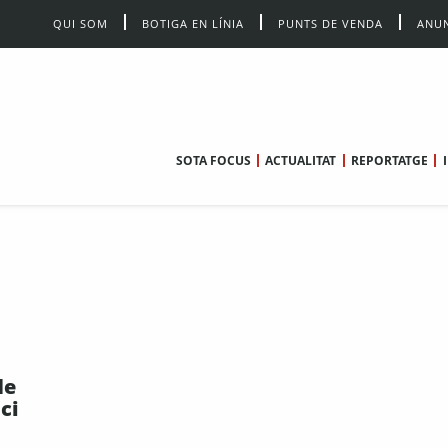
QUI SOM
BOTIGA EN LÍNIA
PUNTS DE VENDA
ANUN
SOTA FOCUS
ACTUALITAT
REPORTATGE
de
ci