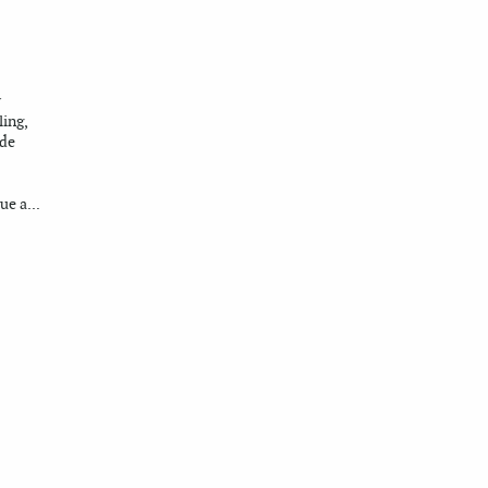
y
ling,
 de
ue a...