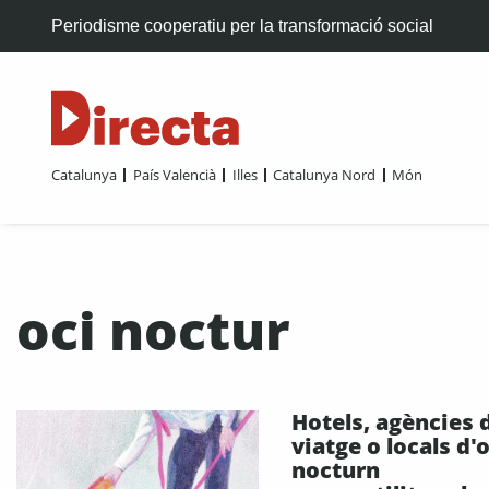
Periodisme cooperatiu per la transformació social
Catalunya
País Valencià
Illes
Catalunya Nord
Món
oci noctur
Hotels, agències 
viatge o locals d'o
nocturn