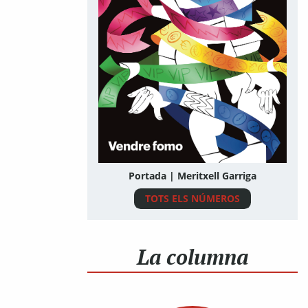
Portada | Meritxell Garriga
TOTS ELS NÚMEROS
La columna