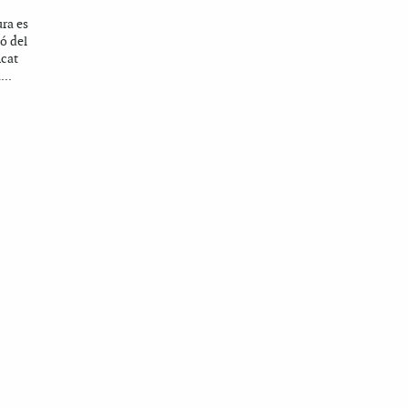
ura es
ió del
icat
...