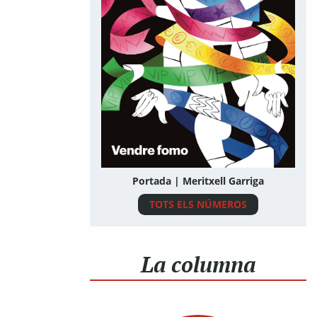
Portada | Meritxell Garriga
TOTS ELS NÚMEROS
La columna