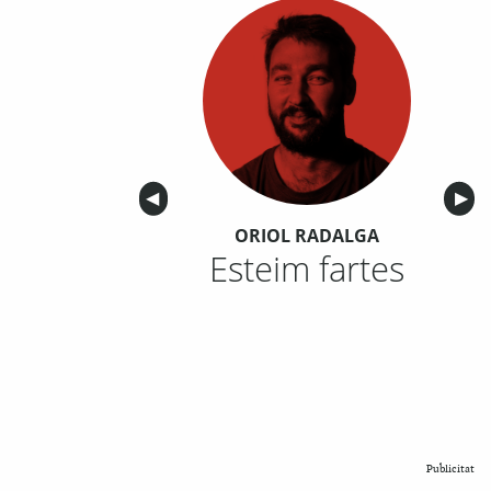
Anterior
◀︎
Sigu
▶︎
ORIOL RADALGA
Esteim fartes
Publicitat