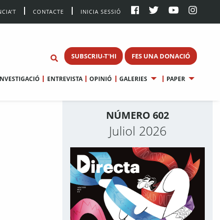
CIA’T
CONTACTE
INICIA SESSIÓ
SUBSCRIU-T'HI
FES UNA DONACIÓ
INVESTIGACIÓ
ENTREVISTA
OPINIÓ
GALERIES
PAPER
NÚMERO 602
Juliol 2026