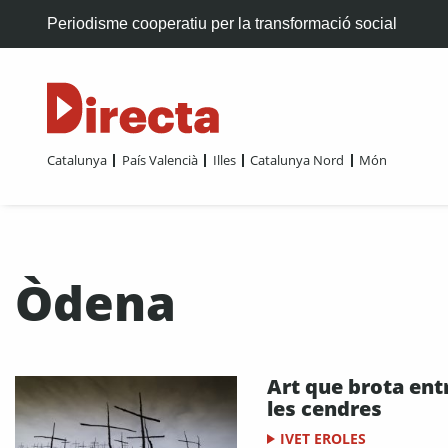
Periodisme cooperatiu per la transformació social
Catalunya
País Valencià
Illes
Catalunya Nord
Món
Òdena
Art que brota ent
les cendres
IVET EROLES