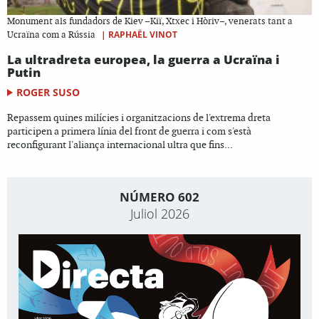
Monument als fundadors de Kiev –Kiï, Xtxec i Hòriv–, venerats tant a
|
RAPHAËL VINOT
Ucraïna com a Rússia
La ultradreta europea, la guerra a Ucraïna i
Putin
ROGER SUSO
Repassem quines milícies i organitzacions de l'extrema dreta
participen a primera línia del front de guerra i com s'està
reconfigurant l'aliança internacional ultra que fins...
NÚMERO 602
Juliol 2026