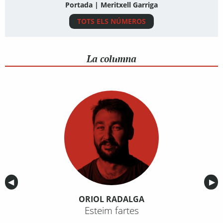
Portada | Meritxell Garriga
TOTS ELS NÚMEROS
La columna
Anterior
◀︎
Sig
▶︎
ORIOL RADALGA
Esteim fartes