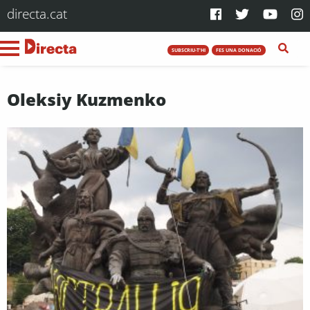
directa.cat
SUBSCRIU-T'HI
FES UNA DONACIÓ
Oleksiy Kuzmenko