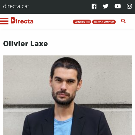
directa.cat
SUBSCRIU-T'HI
FES UNA DONACIÓ
Olivier Laxe