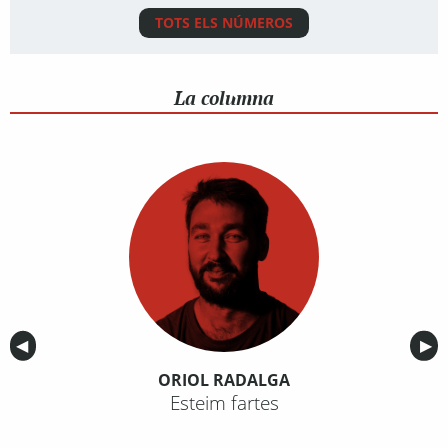
TOTS ELS NÚMEROS
La columna
Anterior
◀︎
Sig
▶︎
ORIOL RADALGA
Esteim fartes