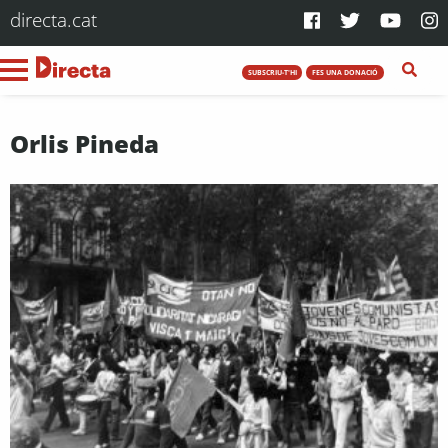
directa.cat
SUBSCRIU-T'HI
FES UNA DONACIÓ
Orlis Pineda