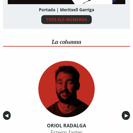
Portada | Meritxell Garriga
TOTS ELS NÚMEROS
La columna
Anterior
◀︎
Sig
▶︎
ORIOL RADALGA
Esteim fartes