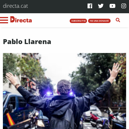
directa.cat
SUBSCRIU-T'HI
FES UNA DONACIÓ
Pablo Llarena