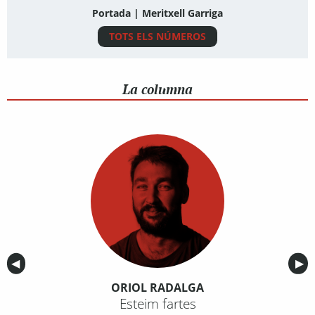
Portada | Meritxell Garriga
TOTS ELS NÚMEROS
La columna
Anterior
◀︎
Sig
▶︎
ORIOL RADALGA
Esteim fartes