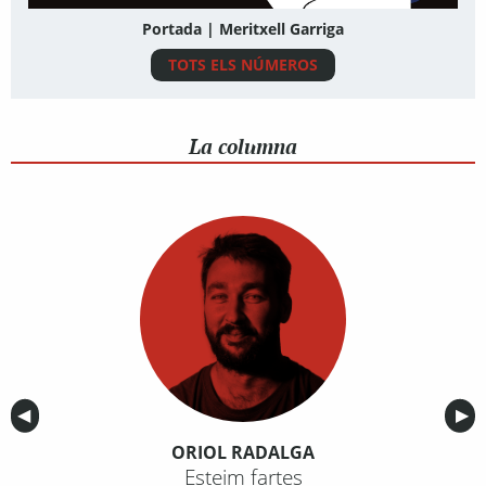
Portada | Meritxell Garriga
TOTS ELS NÚMEROS
La columna
Anterior
◀︎
Sig
▶︎
ORIOL RADALGA
Esteim fartes