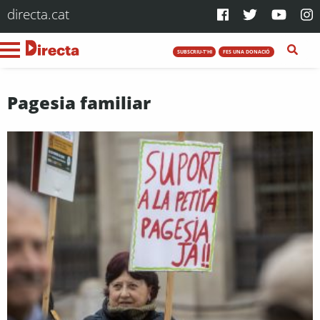
directa.cat
SUBSCRIU-T'HI
FES UNA DONACIÓ
Pagesia familiar