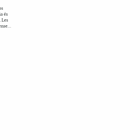
ps
ia és
. Les
ense...