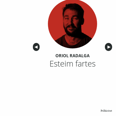
Anterior
◀︎
Sigu
▶︎
ORIOL RADALGA
Esteim fartes
Publicitat