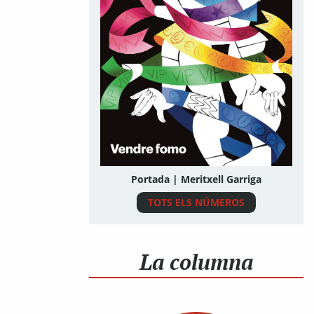
Portada | Meritxell Garriga
TOTS ELS NÚMEROS
La columna