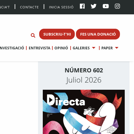
CIA’T
CONTACTE
INICIA SESSIÓ
SUBSCRIU-T'HI
FES UNA DONACIÓ
INVESTIGACIÓ
ENTREVISTA
OPINIÓ
GALERIES
PAPER
NÚMERO 602
Juliol 2026