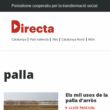
Periodisme cooperatiu per la transformació social
Catalunya
País Valencià
Illes
Catalunya Nord
Món
palla
Els mil usos de la
palla d'arròs
LLUÍS PASCUAL