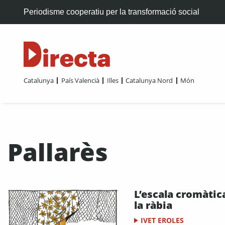
Periodisme cooperatiu per la transformació social
Catalunya
País Valencià
Illes
Catalunya Nord
Món
Pallarès
L’escala cromàtic
la ràbia
IVET EROLES