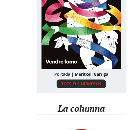
Portada | Meritxell Garriga
TOTS ELS NÚMEROS
La columna