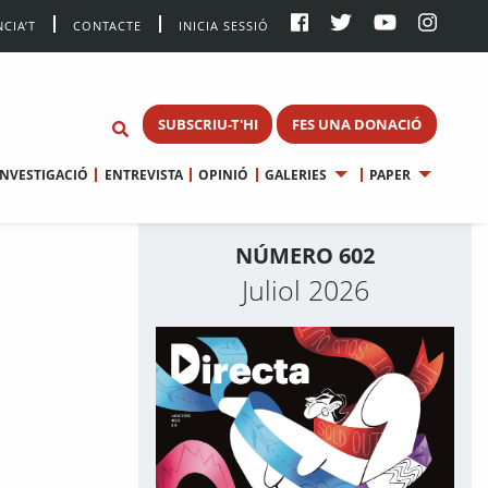
CIA’T
CONTACTE
INICIA SESSIÓ
SUBSCRIU-T'HI
FES UNA DONACIÓ
INVESTIGACIÓ
ENTREVISTA
OPINIÓ
GALERIES
PAPER
NÚMERO 602
Juliol 2026