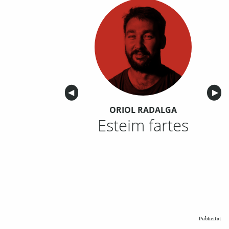
Anterior
◀︎
Sigu
▶︎
ORIOL RADALGA
Esteim fartes
Publicitat