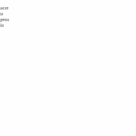
sacre
ta
 peus
 lo