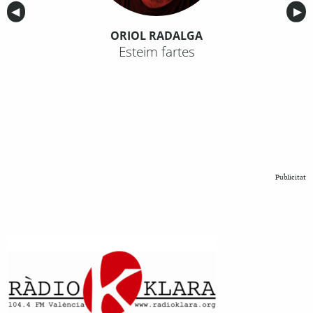
Anterior
◀︎
Sig
▶︎
ORIOL RADALGA
Esteim fartes
Publicitat