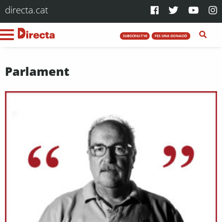
directa.cat
SUBSCRIU-T'HI
FES UNA DONACIÓ
Parlament