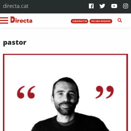
directa.cat
SUBSCRIU-T'HI
FES UNA DONACIÓ
pastor