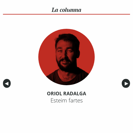
La columna
Anterior
◀︎
Sig
▶︎
ORIOL RADALGA
Esteim fartes