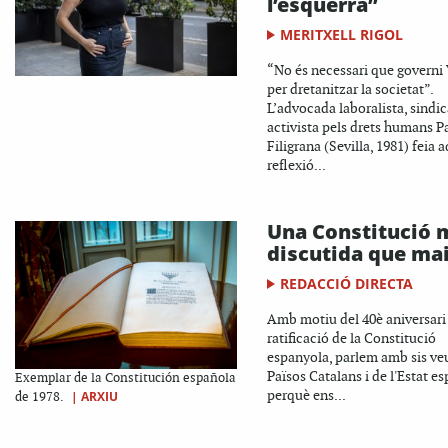
l’esquerra”
MERITXELL RIGOL
“No és necessari que governi
per dretanitzar la societat”.
L’advocada laboralista, sindica
activista pels drets humans P
Filigrana (Sevilla, 1981) feia 
reflexió...
Una Constitució 
discutida que ma
REDACCIÓ DIRECTA
Amb motiu del 40è aniversari 
ratificació de la Constitució
espanyola, parlem amb sis ve
Països Catalans i de l'Estat e
Exemplar de la Constitución española
perquè ens...
|
ARXIU
de 1978.