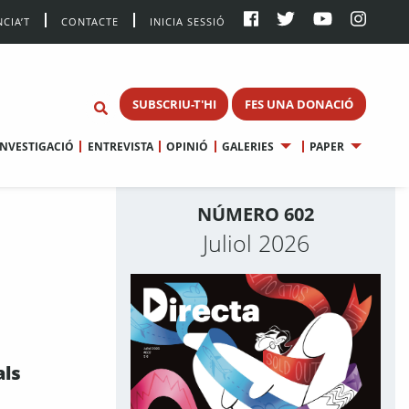
CIA’T
CONTACTE
INICIA SESSIÓ
SUBSCRIU-T'HI
FES UNA DONACIÓ
INVESTIGACIÓ
ENTREVISTA
OPINIÓ
GALERIES
PAPER
NÚMERO 602
Juliol 2026
als