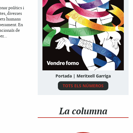
ar polítics i
tes, diverses
rets humans
iberament. En
nacionals de
er...
Portada | Meritxell Garriga
TOTS ELS NÚMEROS
La columna