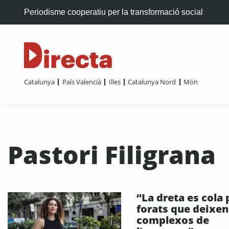
Periodisme cooperatiu per la transformació social
Catalunya
País Valencià
Illes
Catalunya Nord
Món
Pastori Filigrana
“La dreta es cola 
forats que deixen
complexos de