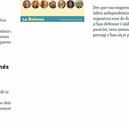
Des que van empreson
líders independentis
organitzacions de d
 Vox
n’han defensat l’all
paral·lel, veus inter
lista i
prestigi s’han alçat p
astori
aquesta
més
i
de la
us dels
spanyol