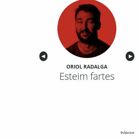
Anterior
◀︎
Sigu
▶︎
ORIOL RADALGA
Esteim fartes
Publicitat