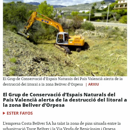
El Grup de Conservació d’Espais Naturals del País Valencià alerta de la
|
ARXIU
destrucció del litoral a la zona Bellver d’Orpesa
El Grup de Conservació d’Espais Naturals del
País Valencià alerta de la destrucció del litoral a
la zona Bellver d’Orpesa
ESTER FAYOS
L’empresa Costa Bellver SA ha talat la zona de pins situada entre la
urbanització Torre Bellver i la Via Verda de Benicàssim i Orpesa,