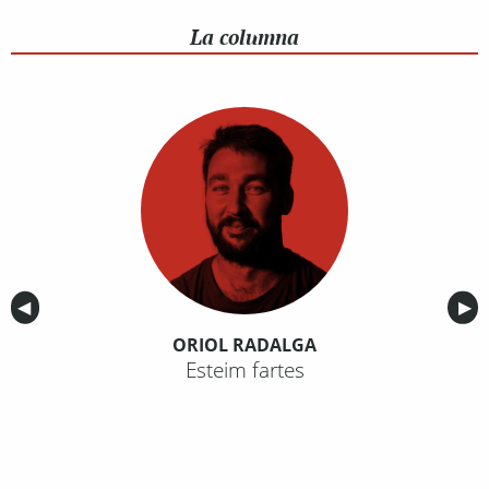
La columna
Anterior
◀︎
Sig
▶︎
ORIOL RADALGA
Esteim fartes