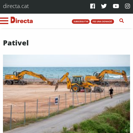
directa.cat
SUBSCRIU-T'HI
FES UNA DONACIÓ
Pativel