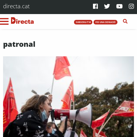
directa.cat
SUBSCRIU-T'HI
FES UNA DONACIÓ
patronal