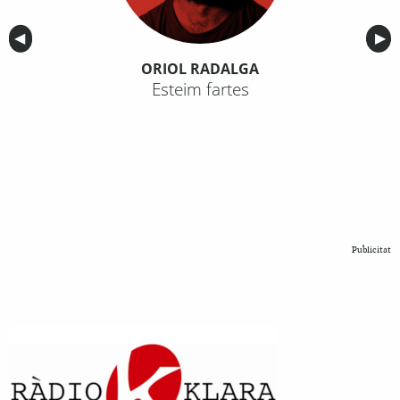
Anterior
◀︎
Sig
▶︎
ORIOL RADALGA
Esteim fartes
Publicitat