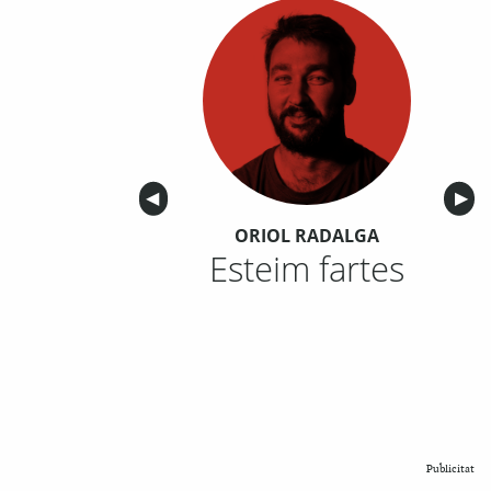
Anterior
◀︎
Sigu
▶︎
ORIOL RADALGA
Esteim fartes
Publicitat