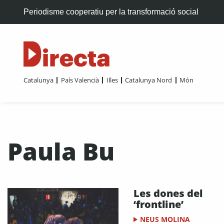
Periodisme cooperatiu per la transformació social
Catalunya
País Valencià
Illes
Catalunya Nord
Món
Paula Bu
Les dones del
‘frontline’
NEUS MOLINA