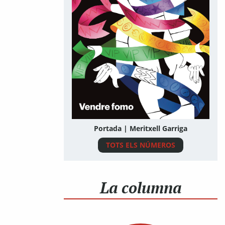
Portada | Meritxell Garriga
TOTS ELS NÚMEROS
La columna