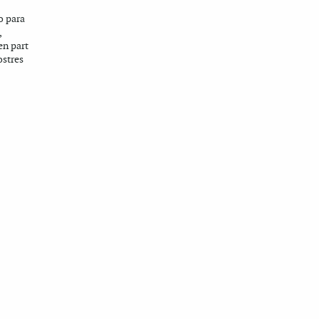
o para
,
en part
ostres