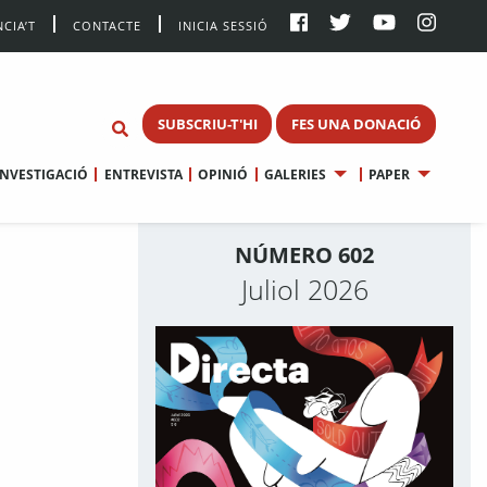
CIA’T
CONTACTE
INICIA SESSIÓ
SUBSCRIU-T'HI
FES UNA DONACIÓ
INVESTIGACIÓ
ENTREVISTA
OPINIÓ
GALERIES
PAPER
NÚMERO 602
Juliol 2026