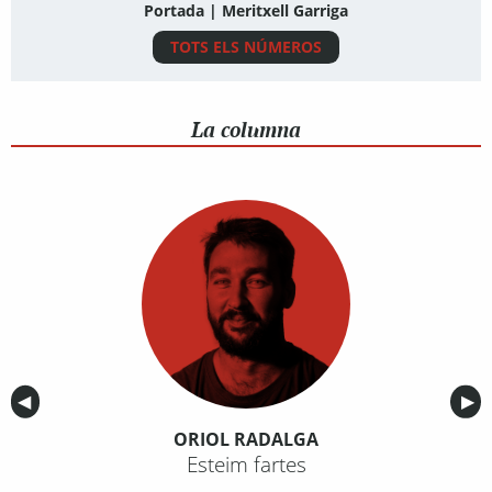
Portada | Meritxell Garriga
TOTS ELS NÚMEROS
La columna
Anterior
◀︎
Sig
▶︎
ORIOL RADALGA
Esteim fartes