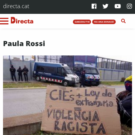
directa.cat
SUBSCRIU-T'HI
FES UNA DONACIÓ
Paula Rossi