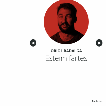
Anterior
◀︎
Sigu
▶︎
ORIOL RADALGA
Esteim fartes
Publicitat