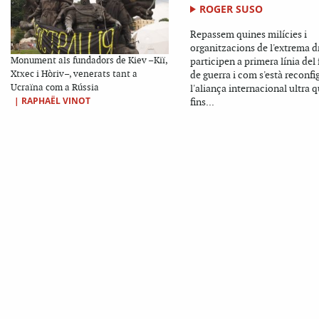
ROGER SUSO
Repassem quines milícies i
organitzacions de l'extrema d
Monument als fundadors de Kiev –Kiï,
participen a primera línia del 
Xtxec i Hòriv–, venerats tant a
de guerra i com s'està reconfi
Ucraïna com a Rússia
l'aliança internacional ultra 
|
RAPHAËL VINOT
fins...