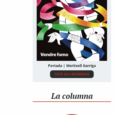
Portada | Meritxell Garriga
TOTS ELS NÚMEROS
La columna