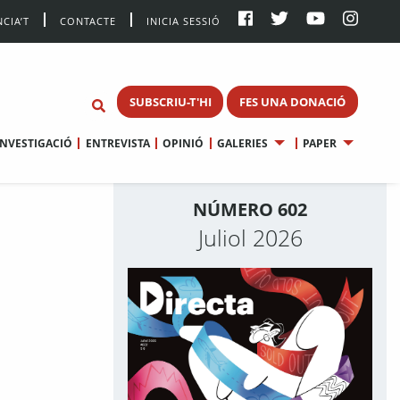
CIA’T
CONTACTE
INICIA SESSIÓ
SUBSCRIU-T'HI
FES UNA DONACIÓ
INVESTIGACIÓ
ENTREVISTA
OPINIÓ
GALERIES
PAPER
NÚMERO 602
Juliol 2026