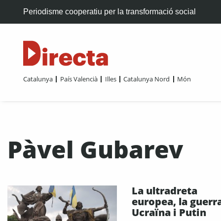
Periodisme cooperatiu per la transformació social
Catalunya
País Valencià
Illes
Catalunya Nord
Món
Pàvel Gubarev
La ultradreta
europea, la guerr
Ucraïna i Putin