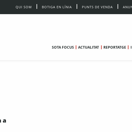
QUI SOM
BOTIGA EN LÍNIA
PUNTS DE VENDA
ANUN
SOTA FOCUS
ACTUALITAT
REPORTATGE
a a