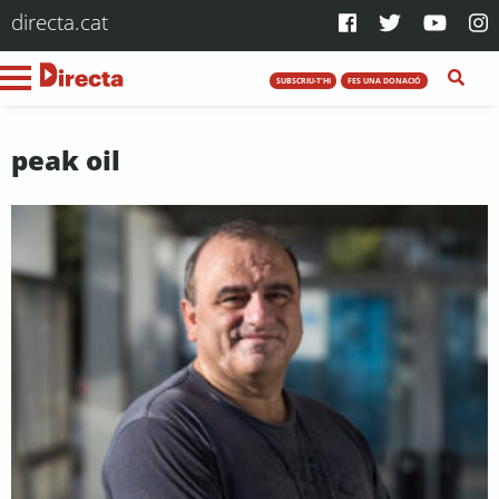
directa.cat
SUBSCRIU-T'HI
FES UNA DONACIÓ
peak oil