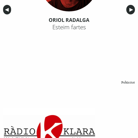
Anterior
◀︎
Sig
▶︎
ORIOL RADALGA
Esteim fartes
Publicitat