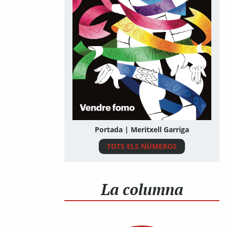
Portada | Meritxell Garriga
TOTS ELS NÚMEROS
La columna