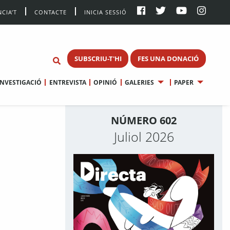
CIA’T
CONTACTE
INICIA SESSIÓ
SUBSCRIU-T'HI
FES UNA DONACIÓ
INVESTIGACIÓ
ENTREVISTA
OPINIÓ
GALERIES
PAPER
NÚMERO 602
Juliol 2026