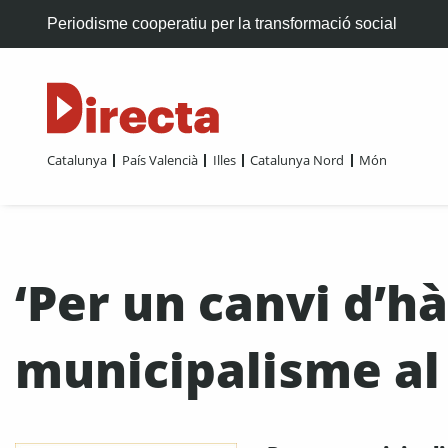
Periodisme cooperatiu per la transformació social
Catalunya
País Valencià
Illes
Catalunya Nord
Món
‘Per un canvi d’h
municipalisme al 