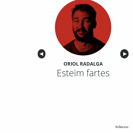
Anterior
◀︎
Sigu
▶︎
ORIOL RADALGA
Esteim fartes
Publicitat