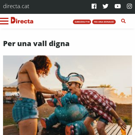
directa.cat
SUBSCRIU-T'HI
FES UNA DONACIÓ
Per una vall digna