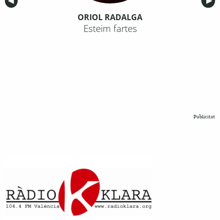
Anterior
◀︎
Sig
▶︎
ORIOL RADALGA
Esteim fartes
Publicitat