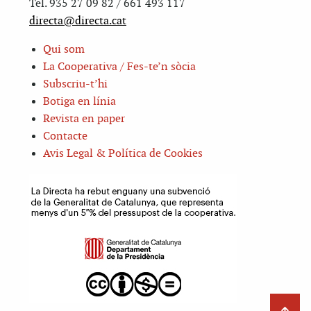
Tel. 935 27 09 82 / 661 493 117
directa@directa.cat
Qui som
La Cooperativa / Fes-te’n sòcia
Subscriu-t’hi
Botiga en línia
Revista en paper
Contacte
Avis Legal & Política de Cookies