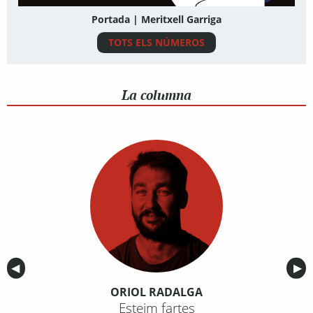
Portada | Meritxell Garriga
TOTS ELS NÚMEROS
La columna
Anterior
◀︎
Sig
▶︎
ORIOL RADALGA
Esteim fartes