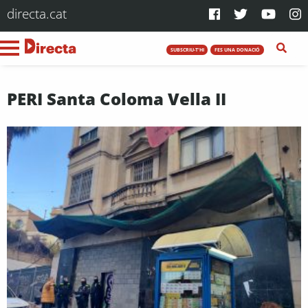
directa.cat
SUBSCRIU-T'HI
FES UNA DONACIÓ
PERI Santa Coloma Vella II