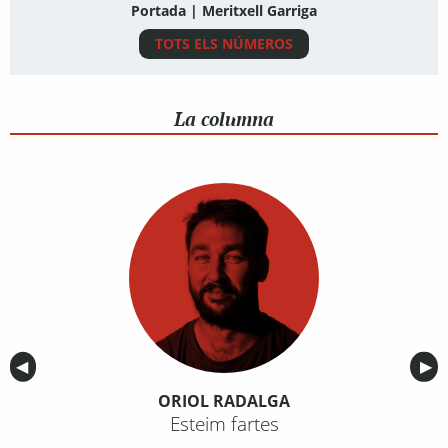
Portada | Meritxell Garriga
TOTS ELS NÚMEROS
La columna
Anterior
◀︎
Sig
▶︎
ORIOL RADALGA
Esteim fartes