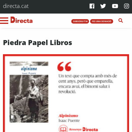
directa.cat
SUBSCRIU-T'HI
FES UNA DONACIÓ
Piedra Papel Libros