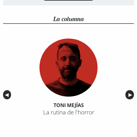
La columna
Anterior
◀︎
Sig
▶︎
TONI MEJÍAS
La rutina de l'horror