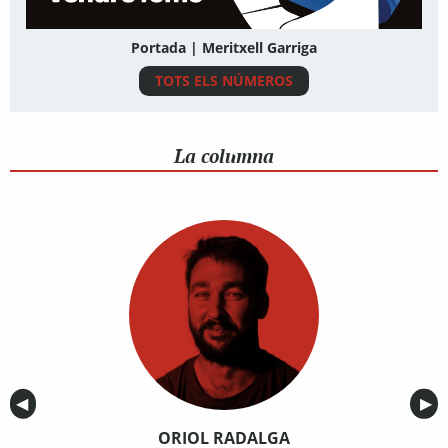
Portada | Meritxell Garriga
TOTS ELS NÚMEROS
La columna
Anterior
◀︎
Sig
▶︎
ORIOL RADALGA