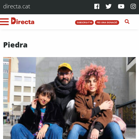
directa.cat
SUBSCRIU-T'HI
FES UNA DONACIÓ
Piedra