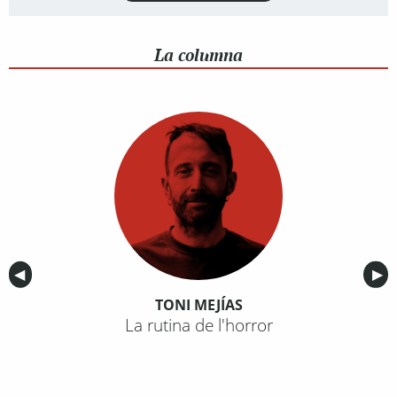
La columna
Anterior
◀︎
Sig
▶︎
TONI MEJÍAS
La rutina de l'horror