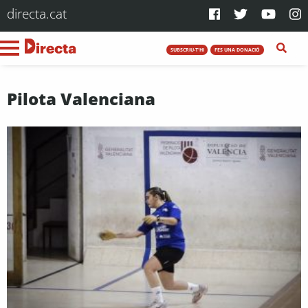
directa.cat
SUBSCRIU-T'HI
FES UNA DONACIÓ
Pilota Valenciana