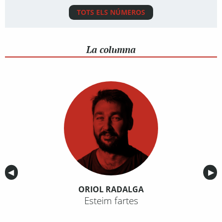
TOTS ELS NÚMEROS
La columna
Anterior
◀︎
Sig
▶︎
ORIOL RADALGA
Esteim fartes