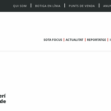
QUI SOM
BOTIGA EN LÍNIA
PUNTS DE VENDA
ANUN
SOTA FOCUS
ACTUALITAT
REPORTATGE
erí
 de