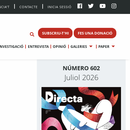
CIA’T
CONTACTE
INICIA SESSIÓ
SUBSCRIU-T'HI
FES UNA DONACIÓ
INVESTIGACIÓ
ENTREVISTA
OPINIÓ
GALERIES
PAPER
NÚMERO 602
Juliol 2026