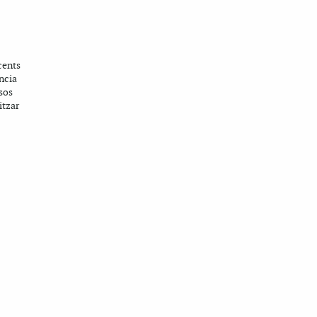
cents
ncia
sos
itzar