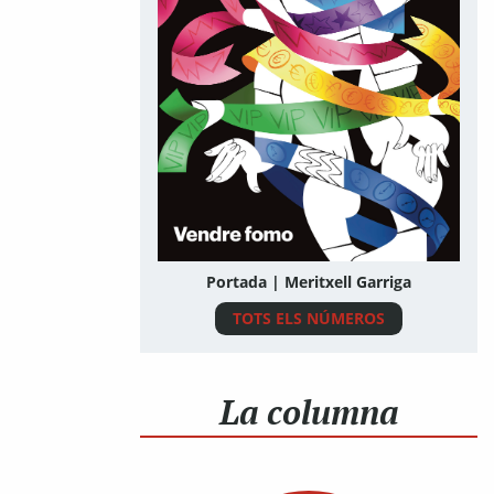
Portada | Meritxell Garriga
TOTS ELS NÚMEROS
La columna