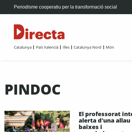
Periodisme cooperatiu per la transformació social
Catalunya
País Valencià
Illes
Catalunya Nord
Món
PINDOC
El professorat int
alerta d'una allau
baixes i