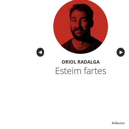
Anterior
◀︎
Sigu
▶︎
ORIOL RADALGA
Esteim fartes
Publicitat