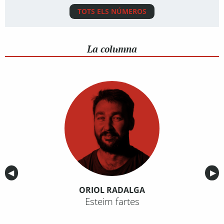
TOTS ELS NÚMEROS
La columna
Anterior
◀︎
Sig
▶︎
ORIOL RADALGA
Esteim fartes