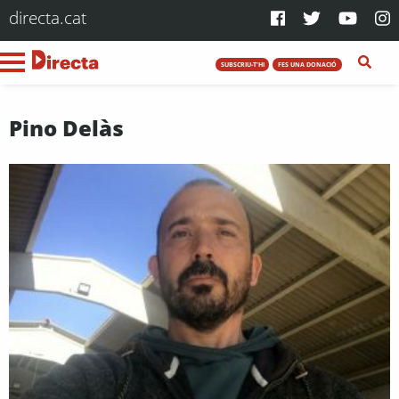
directa.cat
SUBSCRIU-T'HI
FES UNA DONACIÓ
Pino Delàs