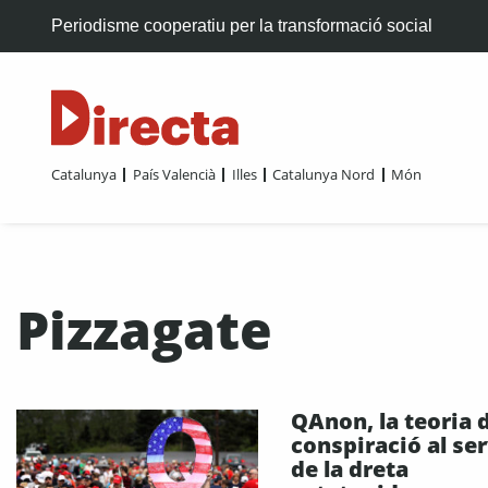
Periodisme cooperatiu per la transformació social
Catalunya
País Valencià
Illes
Catalunya Nord
Món
Pizzagate
QAnon, la teoria d
conspiració al ser
de la dreta