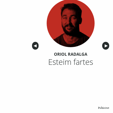
Anterior
◀︎
Sigu
▶︎
ORIOL RADALGA
Esteim fartes
Publicitat