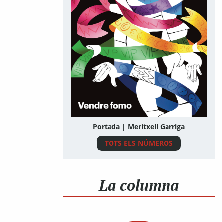
Portada | Meritxell Garriga
TOTS ELS NÚMEROS
La columna