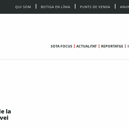
QUI SOM
BOTIGA EN LÍNIA
PUNTS DE VENDA
ANUN
SOTA FOCUS
ACTUALITAT
REPORTATGE
e la
vei