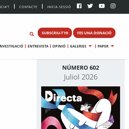
CIA’T
CONTACTE
INICIA SESSIÓ
SUBSCRIU-T'HI
FES UNA DONACIÓ
INVESTIGACIÓ
ENTREVISTA
OPINIÓ
GALERIES
PAPER
NÚMERO 602
Juliol 2026