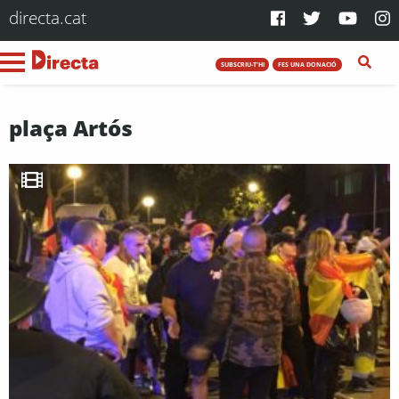
directa.cat
SUBSCRIU-T'HI
FES UNA DONACIÓ
plaça Artós