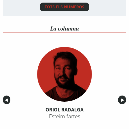
TOTS ELS NÚMEROS
La columna
Anterior
◀︎
Sig
▶︎
ORIOL RADALGA
Esteim fartes