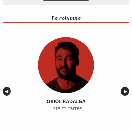
La columna
Anterior
◀︎
Sig
▶︎
ORIOL RADALGA
Esteim fartes