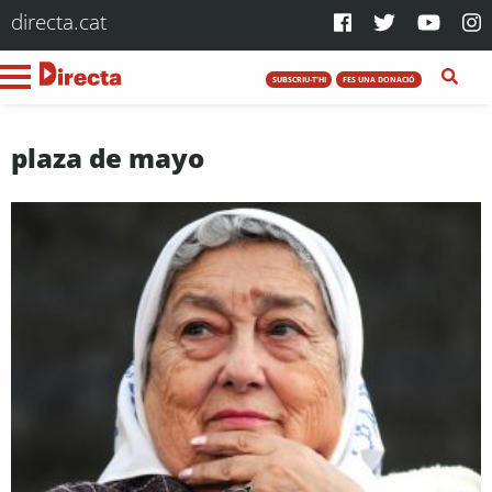
directa.cat
SUBSCRIU-T'HI
FES UNA DONACIÓ
plaza de mayo