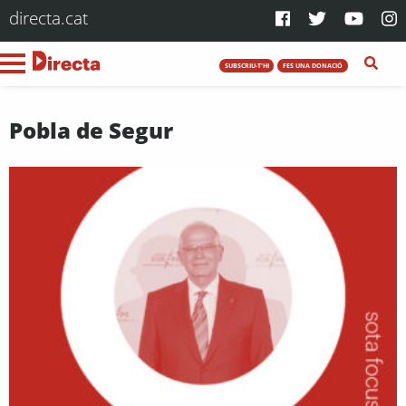
directa.cat
SUBSCRIU-T'HI
FES UNA DONACIÓ
Pobla de Segur