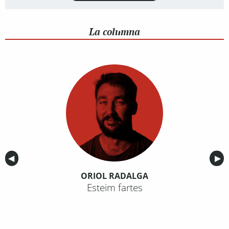
La columna
Anterior
◀︎
Sig
▶︎
ORIOL RADALGA
Esteim fartes