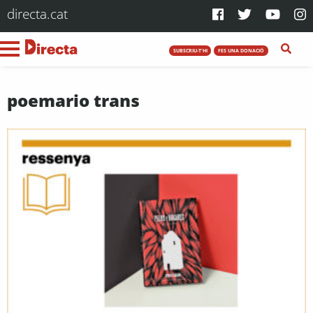
directa.cat
SUBSCRIU-T'HI
FES UNA DONACIÓ
poemario trans