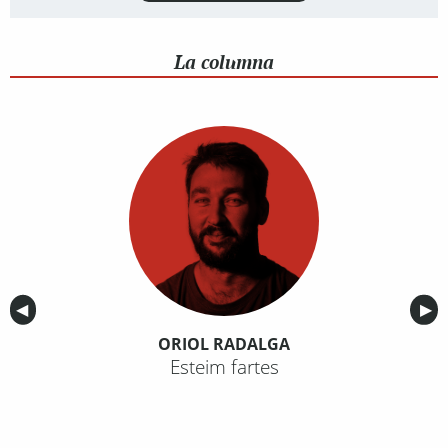
La columna
Anterior
◀︎
Sig
▶︎
ORIOL RADALGA
Esteim fartes