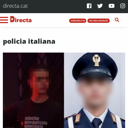
directa.cat
SUBSCRIU-T'HI
FES UNA DONACIÓ
policia italiana