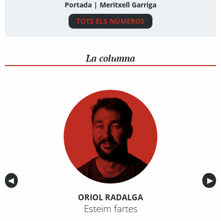
Portada | Meritxell Garriga
TOTS ELS NÚMEROS
La columna
Anterior
◀︎
Sig
▶︎
ORIOL RADALGA
Esteim fartes