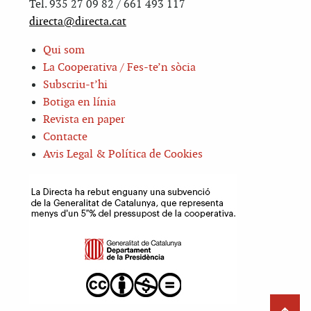
Tel. 935 27 09 82 / 661 493 117
directa@directa.cat
Qui som
La Cooperativa / Fes-te’n sòcia
Subscriu-t’hi
Botiga en línia
Revista en paper
Contacte
Avis Legal & Política de Cookies