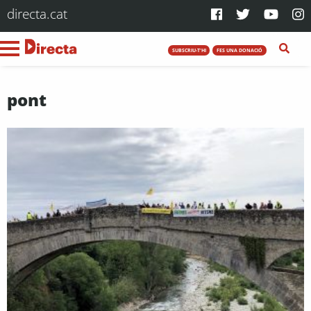
directa.cat
SUBSCRIU-T'HI
FES UNA DONACIÓ
pont