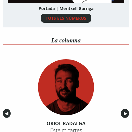
Portada | Meritxell Garriga
TOTS ELS NÚMEROS
La columna
Anterior
◀︎
Sig
▶︎
ORIOL RADALGA
Esteim fartes